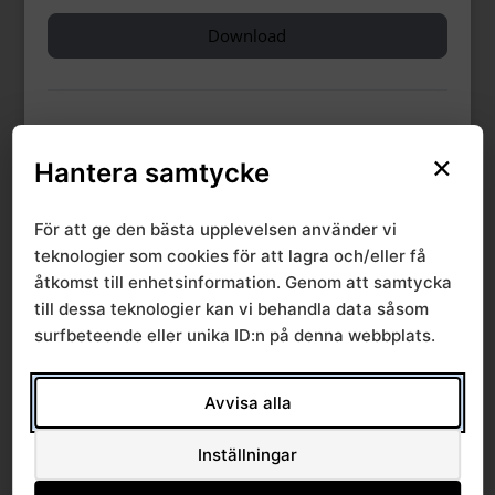
Download
DESCRIPTION
×
Hantera samtycke
För att ge den bästa upplevelsen använder vi
CATEGORIES & TAGS
teknologier som cookies för att lagra och/eller få
åtkomst till enhetsinformation. Genom att samtycka
,
,
Kunskapsstyrning
RPO Lung- och allergisjukdomar
till dessa teknologier kan vi behandla data såsom
,
RPO samtliga
SRVN
surfbeteende eller unika ID:n på denna webbplats.
Avvisa alla
SIMILAR DOWNLOADS
Inställningar
No related download found!