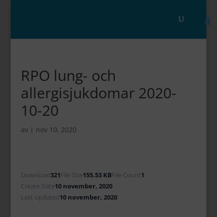
RPO lung- och
allergisjukdomar 2020-
10-20
av
|
nov 10, 2020
Download
321
File Size
155.53 KB
File Count
1
Create Date
10 november, 2020
Last Updated
10 november, 2020