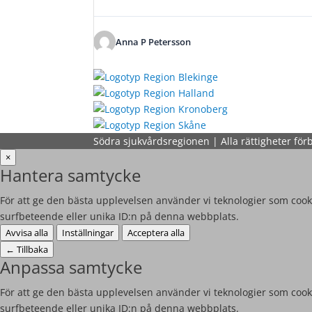
Anna P Petersson
Södra sjukvårdsregionen | Alla rättigheter för
×
Hantera samtycke
För att ge den bästa upplevelsen använder vi teknologier som cooki
surfbeteende eller unika ID:n på denna webbplats.
Avvisa alla
Inställningar
Acceptera alla
←
Tillbaka
Anpassa samtycke
För att ge den bästa upplevelsen använder vi teknologier som cooki
surfbeteende eller unika ID:n på denna webbplats.