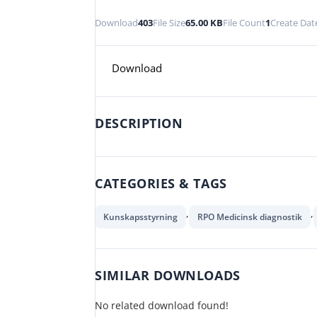
Download
403
File Size
65.00 KB
File Count
1
Create Dat
Download
DESCRIPTION
CATEGORIES & TAGS
,
,
Kunskapsstyrning
RPO Medicinsk diagnostik
SIMILAR DOWNLOADS
No related download found!