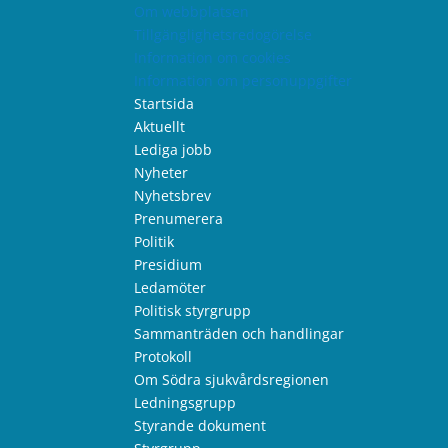
Om webbplatsen
Tillgänglighetsredogörelse
Information om cookies
Information om personuppgifter
Startsida
Aktuellt
Lediga jobb
Nyheter
Nyhetsbrev
Prenumerera
Politik
Presidium
Ledamöter
Politisk styrgrupp
Sammanträden och handlingar
Protokoll
Om Södra sjukvårdsregionen
Ledningsgrupp
Styrande dokument