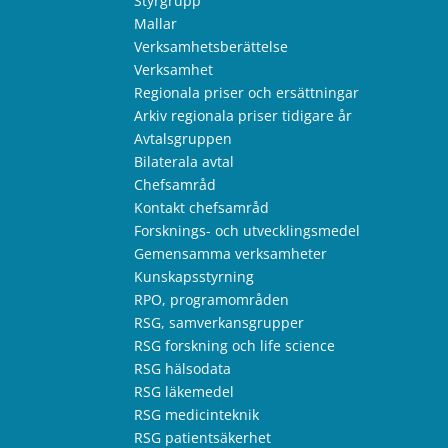
Styrgrupp
Mallar
Verksamhetsberättelse
Verksamhet
Regionala priser och ersättningar
Arkiv regionala priser tidigare år
Avtalsgruppen
Bilaterala avtal
Chefsamråd
Kontakt chefsamråd
Forsknings- och utvecklingsmedel
Gemensamma verksamheter
Kunskapsstyrning
RPO, programområden
RSG, samverkansgrupper
RSG forskning och life science
RSG hälsodata
RSG läkemedel
RSG medicinteknik
RSG patientsäkerhet