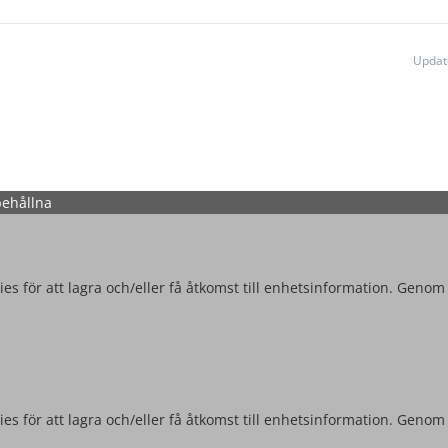
Updat
behållna
es för att lagra och/eller få åtkomst till enhetsinformation. Genom
es för att lagra och/eller få åtkomst till enhetsinformation. Genom