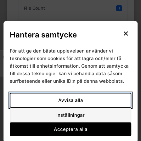
File Count
1
Create Date
25 maj, 2022
×
Hantera samtycke
Last Updated
26 maj, 2022
För att ge den bästa upplevelsen använder vi
teknologier som cookies för att lagra och/eller få
Slå på/av hög kontrast
RPO nervsystemets
åtkomst till enhetsinformation. Genom att samtycka
Slå på/av textstorlek
till dessa teknologier kan vi behandla data såsom
sjukdomar 2022-05-
surfbeteende eller unika ID:n på denna webbplats.
10
Avvisa alla
Inställningar
Acceptera alla