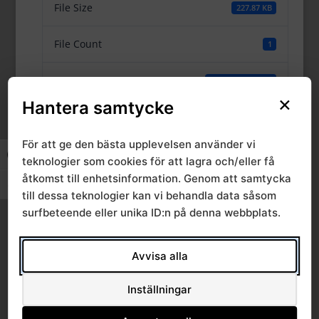
File Size
227.87 KB
File Count
1
Create Date
11 oktober, 2023
×
Hantera samtycke
Last Updated
11 oktober, 2023
För att ge den bästa upplevelsen använder vi
Slå på/av hög kontrast
teknologier som cookies för att lagra och/eller få
RPO njur- och
åtkomst till enhetsinformation. Genom att samtycka
Slå på/av textstorlek
till dessa teknologier kan vi behandla data såsom
urinvägssjd 2023-09-
surfbeteende eller unika ID:n på denna webbplats.
19 inkl chefsamråd
Avvisa alla
njurmedicin
Inställningar