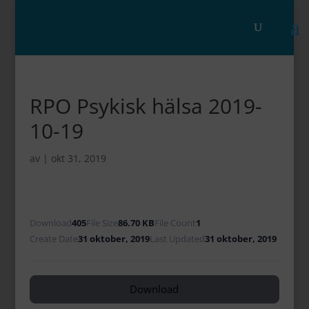
RPO Psykisk hälsa 2019-
10-19
av
|
okt 31, 2019
Download
405
File Size
86.70 KB
File Count
1
Create Date
31 oktober, 2019
Last Updated
31 oktober, 2019
Download