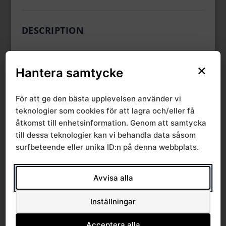
DESCRIPTION
×
Hantera samtycke
CATEGORIES & TAGS
För att ge den bästa upplevelsen använder vi
,
,
Kunskapsstyrning
RPO Psykisk hälsa
teknologier som cookies för att lagra och/eller få
,
RPO samtliga
SRVN
åtkomst till enhetsinformation. Genom att samtycka
till dessa teknologier kan vi behandla data såsom
surfbeteende eller unika ID:n på denna webbplats.
SIMILAR DOWNLOADS
Avvisa alla
No related download found!
Inställningar
Acceptera alla