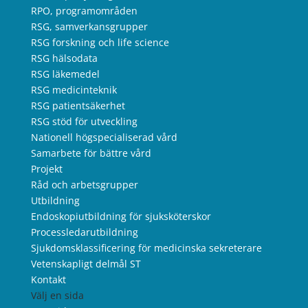
RPO, programområden
RSG, samverkansgrupper
RSG forskning och life science
RSG hälsodata
RSG läkemedel
RSG medicinteknik
RSG patientsäkerhet
RSG stöd för utveckling
Nationell högspecialiserad vård
Samarbete för bättre vård
Projekt
Råd och arbetsgrupper
Utbildning
Endoskopiutbildning för sjuksköterskor
Processledarutbildning
Sjukdomsklassificering för medicinska sekreterare
Vetenskapligt delmål ST
Kontakt
Välj en sida