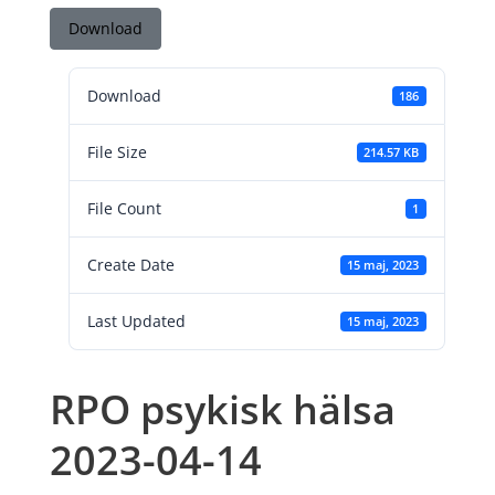
Download
Download
186
File Size
214.57 KB
File Count
1
Create Date
15 maj, 2023
Last Updated
15 maj, 2023
RPO psykisk hälsa
2023-04-14