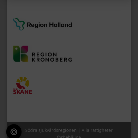
Södra sjukvårdsregionen | Alla rättigheter
förbehållna