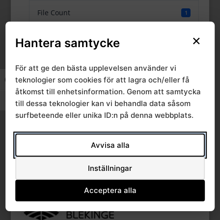
File Count
1
×
Create Date
5 november, 2024
Hantera samtycke
Last Updated
5 november, 2024
För att ge den bästa upplevelsen använder vi
teknologier som cookies för att lagra och/eller få
Slå på/av hög kontrast
åtkomst till enhetsinformation. Genom att samtycka
RPO psykisk hälsa
Slå på/av textstorlek
till dessa teknologier kan vi behandla data såsom
surfbeteende eller unika ID:n på denna webbplats.
2024-10-22
Avvisa alla
Inställningar
Acceptera alla