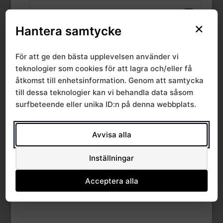
File Count
1
×
Hantera samtycke
Create Date
30 december, 2022
För att ge den bästa upplevelsen använder vi
Last Updated
31 december, 2022
teknologier som cookies för att lagra och/eller få
åtkomst till enhetsinformation. Genom att samtycka
till dessa teknologier kan vi behandla data såsom
RPO
surfbeteende eller unika ID:n på denna webbplats.
rörelseorganens
Avvisa alla
sjukdomar 2022-12-
Inställningar
08
Acceptera alla