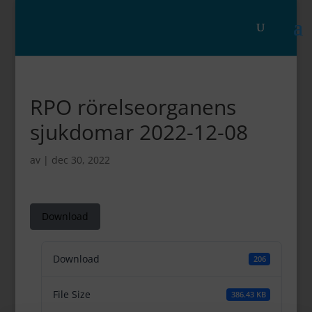
RPO rörelseorganens
sjukdomar 2022-12-08
av
|
dec 30, 2022
Download
Download
206
File Size
386.43 KB