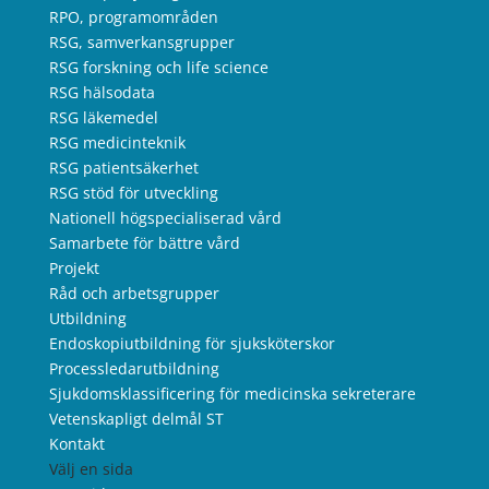
RPO, programområden
RSG, samverkansgrupper
RSG forskning och life science
RSG hälsodata
RSG läkemedel
RSG medicinteknik
RSG patientsäkerhet
RSG stöd för utveckling
Nationell högspecialiserad vård
Samarbete för bättre vård
Projekt
Råd och arbetsgrupper
Utbildning
Endoskopiutbildning för sjuksköterskor
Processledarutbildning
Sjukdomsklassificering för medicinska sekreterare
Vetenskapligt delmål ST
Kontakt
Välj en sida