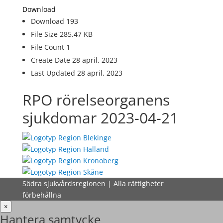
Download
Download
193
File Size
285.47 KB
File Count
1
Create Date
28 april, 2023
Last Updated
28 april, 2023
RPO rörelseorganens
sjukdomar 2023-04-21
Södra sjukvårdsregionen | Alla rättigheter
förbehållna
×
Hantera samtycke