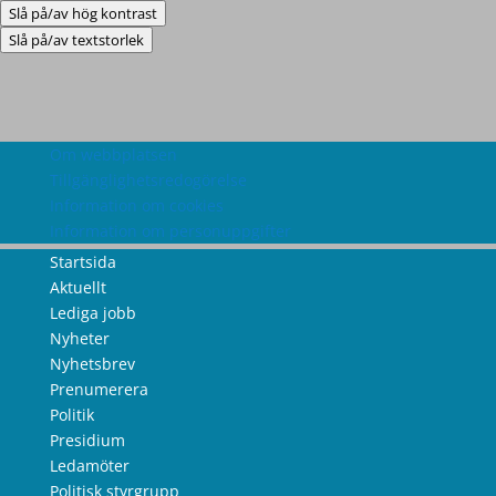
Slå på/av hög kontrast
Slå på/av textstorlek
Om webbplatsen
Tillgänglighetsredogörelse
Information om cookies
Information om personuppgifter
Startsida
Aktuellt
Lediga jobb
Nyheter
Nyhetsbrev
Prenumerera
Politik
Presidium
Ledamöter
Politisk styrgrupp