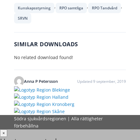
,
,
,
Kunskapsstyrning
RPO samtliga
RPO Tandvård
SRVN
SIMILAR DOWNLOADS
No related download found!
Anna P Petersson
Updated 9 september, 2019
Södra sjukvårdsregionen | Alla rättigheter
förbehållna
×