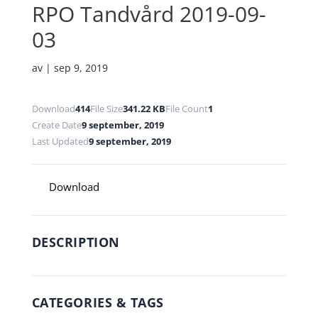
RPO Tandvård 2019-09-
03
av
|
sep 9, 2019
Download
414
File Size
341.22 KB
File Count
1
Create Date
9 september, 2019
Last Updated
9 september, 2019
Download
DESCRIPTION
CATEGORIES & TAGS