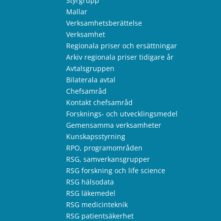
Styrgrupp
Mallar
Verksamhetsberättelse
Verksamhet
Regionala priser och ersättningar
Arkiv regionala priser tidigare år
Avtalsgruppen
Bilaterala avtal
Chefsamråd
Kontakt chefsamråd
Forsknings- och utvecklingsmedel
Gemensamma verksamheter
Kunskapsstyrning
RPO, programområden
RSG, samverkansgrupper
RSG forskning och life science
RSG hälsodata
RSG läkemedel
RSG medicinteknik
RSG patientsäkerhet