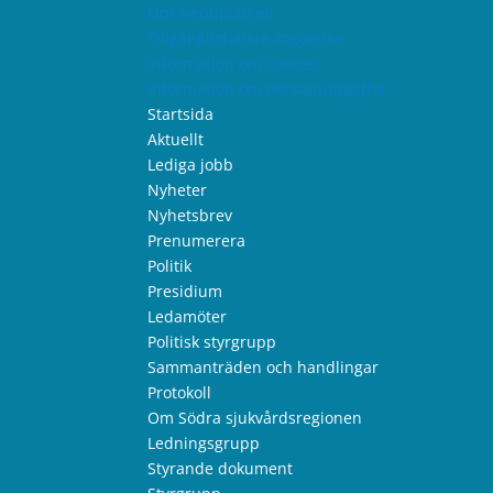
Om webbplatsen
Tillgänglighetsredogörelse
Information om cookies
Information om personuppgifter
Startsida
Aktuellt
Lediga jobb
Nyheter
Nyhetsbrev
Prenumerera
Politik
Presidium
Ledamöter
Politisk styrgrupp
Sammanträden och handlingar
Protokoll
Om Södra sjukvårdsregionen
Ledningsgrupp
Styrande dokument