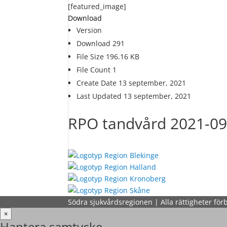
[featured_image]
Download
Version
Download
291
File Size
196.16 KB
File Count
1
Create Date
13 september, 2021
Last Updated
13 september, 2021
RPO tandvård 2021-09
Södra sjukvårdsregionen | Alla rättigheter för
×
Hantera samtycke