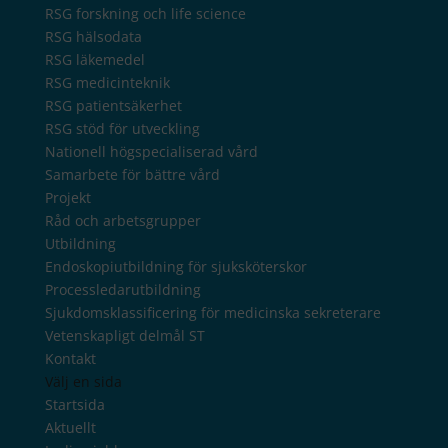
RSG forskning och life science
RSG hälsodata
RSG läkemedel
RSG medicinteknik
RSG patientsäkerhet
RSG stöd för utveckling
Nationell högspecialiserad vård
Samarbete för bättre vård
Projekt
Råd och arbetsgrupper
Utbildning
Endoskopiutbildning för sjuksköterskor
Processledarutbildning
Sjukdomsklassificering för medicinska sekreterare
Vetenskapligt delmål ST
Kontakt
Välj en sida
Startsida
Aktuellt