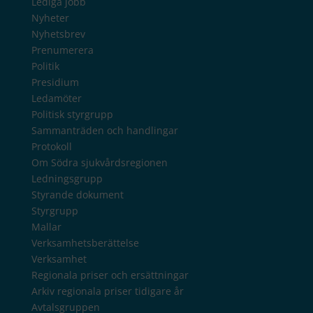
Lediga jobb
Nyheter
Nyhetsbrev
Prenumerera
Politik
Presidium
Ledamöter
Politisk styrgrupp
Sammanträden och handlingar
Protokoll
Om Södra sjukvårdsregionen
Ledningsgrupp
Styrande dokument
Styrgrupp
Mallar
Verksamhetsberättelse
Verksamhet
Regionala priser och ersättningar
Arkiv regionala priser tidigare år
Avtalsgruppen