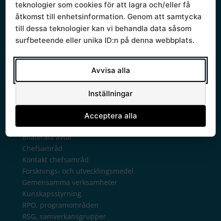
Sammanträden och handlingar
teknologier som cookies för att lagra och/eller få
Protokoll
åtkomst till enhetsinformation. Genom att samtycka
Om Södra sjukvårdsregionen
till dessa teknologier kan vi behandla data såsom
Ledningsgrupp
surfbeteende eller unika ID:n på denna webbplats.
Styrande dokument
Styrgrupp
Mallar
Avvisa alla
Verksamhetsberättelse
Verksamhet
Inställningar
Regionala priser och ersättningar
Arkiv regionala priser tidigare år
Acceptera alla
Avtalsgruppen
Bilaterala avtal
Chefsamråd
Kontakt chefsamråd
Forsknings- och utvecklingsmedel
Gemensamma verksamheter
Kunskapsstyrning
RPO, programområden
RSG, samverkansgrupper