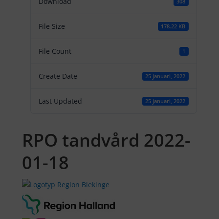
Download
308
File Size
178.22 KB
File Count
1
Create Date
25 januari, 2022
Last Updated
25 januari, 2022
RPO tandvård 2022-
01-18