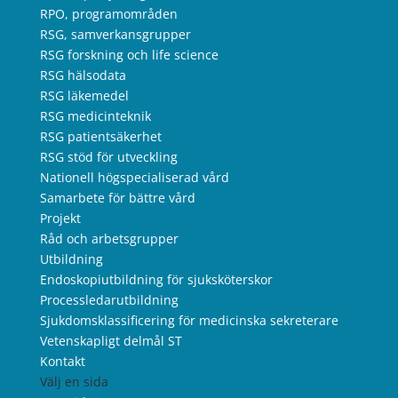
RPO, programområden
RSG, samverkansgrupper
RSG forskning och life science
RSG hälsodata
RSG läkemedel
RSG medicinteknik
RSG patientsäkerhet
RSG stöd för utveckling
Nationell högspecialiserad vård
Samarbete för bättre vård
Projekt
Råd och arbetsgrupper
Utbildning
Endoskopiutbildning för sjuksköterskor
Processledarutbildning
Sjukdomsklassificering för medicinska sekreterare
Vetenskapligt delmål ST
Kontakt
Välj en sida