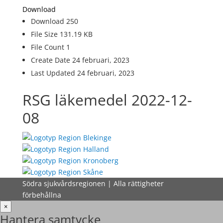
Download
Download
250
File Size
131.19 KB
File Count
1
Create Date
24 februari, 2023
Last Updated
24 februari, 2023
RSG läkemedel 2022-12-
08
Södra sjukvårdsregionen | Alla rättigheter
förbehållna
×
Hantera samtycke