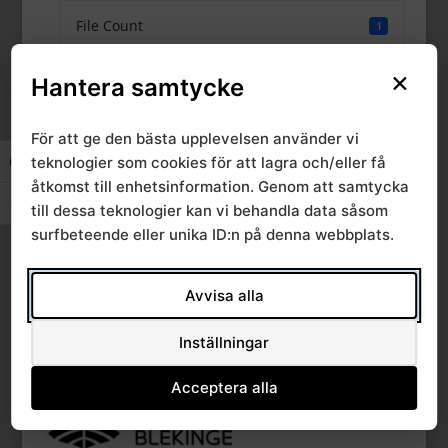
File Count
1
×
Create Date
10 mars, 2025
Hantera samtycke
Last Updated
10 mars, 2025
För att ge den bästa upplevelsen använder vi
teknologier som cookies för att lagra och/eller få
Slå på/av hög kontrast
åtkomst till enhetsinformation. Genom att samtycka
RSG läkemedel
Slå på/av textstorlek
till dessa teknologier kan vi behandla data såsom
surfbeteende eller unika ID:n på denna webbplats.
2025-02-27
Avvisa alla
Inställningar
Acceptera alla