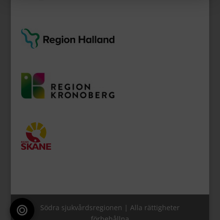
Södra sjukvårdsregionen | Alla rättigheter
förbehållna