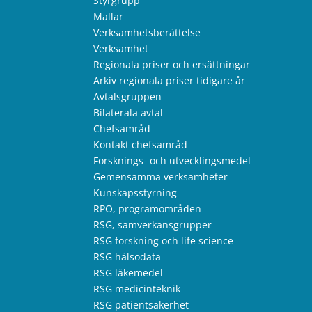
Styrgrupp
Mallar
Verksamhetsberättelse
Verksamhet
Regionala priser och ersättningar
Arkiv regionala priser tidigare år
Avtalsgruppen
Bilaterala avtal
Chefsamråd
Kontakt chefsamråd
Forsknings- och utvecklingsmedel
Gemensamma verksamheter
Kunskapsstyrning
RPO, programområden
RSG, samverkansgrupper
RSG forskning och life science
RSG hälsodata
RSG läkemedel
RSG medicinteknik
RSG patientsäkerhet