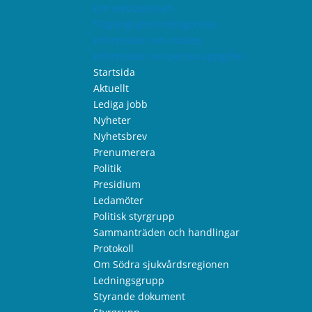
Om webbplatsen
Tillgänglighetsredogörelse
Information om cookies
Information om personuppgifter
Startsida
Aktuellt
Lediga jobb
Nyheter
Nyhetsbrev
Prenumerera
Politik
Presidium
Ledamöter
Politisk styrgrupp
Sammanträden och handlingar
Protokoll
Om Södra sjukvårdsregionen
Ledningsgrupp
Styrande dokument