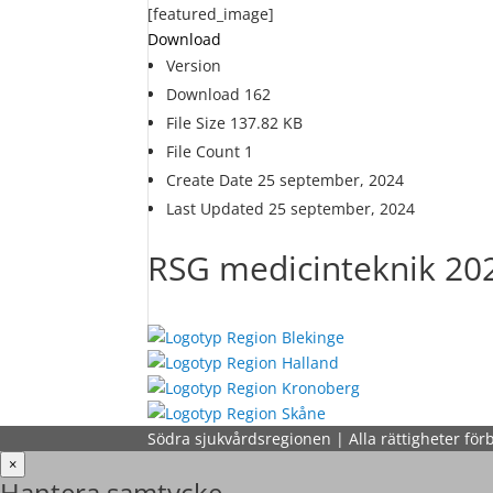
[featured_image]
Download
Version
Download
162
File Size
137.82 KB
File Count
1
Create Date
25 september, 2024
Last Updated
25 september, 2024
RSG medicinteknik 20
Södra sjukvårdsregionen | Alla rättigheter för
×
Hantera samtycke