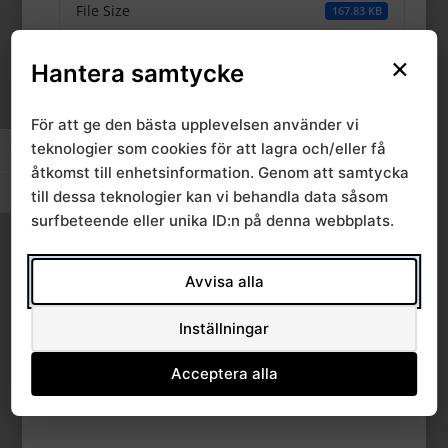
File Size
167.83 KB
×
File Count
1
Hantera samtycke
Create Date
17 juli, 2024
För att ge den bästa upplevelsen använder vi
teknologier som cookies för att lagra och/eller få
Slå på/av hög kontrast
Last Updated
17 juli, 2024
åtkomst till enhetsinformation. Genom att samtycka
Slå på/av textstorlek
till dessa teknologier kan vi behandla data såsom
surfbeteende eller unika ID:n på denna webbplats.
RSG strukturerad
vårdinformation
Avvisa alla
2024-06-03
Inställningar
Acceptera alla