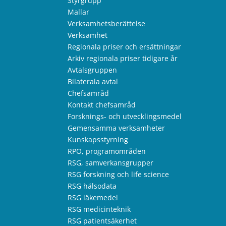
Styrgrupp
Mallar
Verksamhetsberättelse
Verksamhet
Regionala priser och ersättningar
Arkiv regionala priser tidigare år
Avtalsgruppen
Bilaterala avtal
Chefsamråd
Kontakt chefsamråd
Forsknings- och utvecklingsmedel
Gemensamma verksamheter
Kunskapsstyrning
RPO, programområden
RSG, samverkansgrupper
RSG forskning och life science
RSG hälsodata
RSG läkemedel
RSG medicinteknik
RSG patientsäkerhet