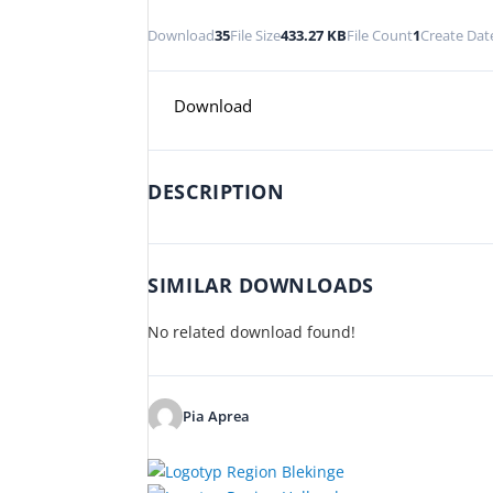
Download
35
File Size
433.27 KB
File Count
1
Create Dat
Download
DESCRIPTION
SIMILAR DOWNLOADS
No related download found!
Pia Aprea