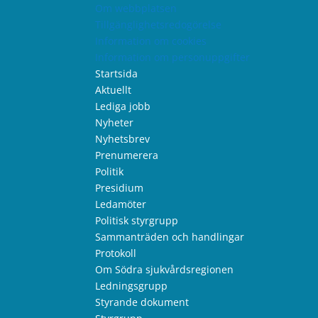
Om webbplatsen
Tillgänglighetsredogörelse
Information om cookies
Information om personuppgifter
Startsida
Aktuellt
Lediga jobb
Nyheter
Nyhetsbrev
Prenumerera
Politik
Presidium
Ledamöter
Politisk styrgrupp
Sammanträden och handlingar
Protokoll
Om Södra sjukvårdsregionen
Ledningsgrupp
Styrande dokument