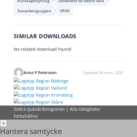
Kunskapsstyrning
Samarbete för bättre vård
,
Samarbetsgruppen
SRVN
SIMILAR DOWNLOADS
No related download found!
Anna P Petersson
Updated 26 mars, 2020
Södra sjukvårdsregionen | Alla rättigheter
förbehållna
×
Hantera samtycke