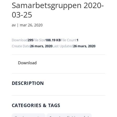
Samarbetsgruppen 2020-
03-25
av
|
mar 26, 2020
Download
295
File Size
188.19 KB
File Count
1
Create Date
26 mars, 2020
Last Updated
26 mars, 2020
Download
DESCRIPTION
CATEGORIES & TAGS
,
,