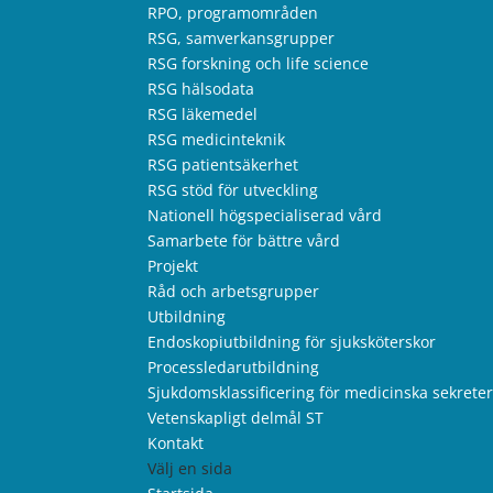
RPO, programområden
RSG, samverkansgrupper
RSG forskning och life science
RSG hälsodata
RSG läkemedel
RSG medicinteknik
RSG patientsäkerhet
RSG stöd för utveckling
Nationell högspecialiserad vård
Samarbete för bättre vård
Projekt
Råd och arbetsgrupper
Utbildning
Endoskopiutbildning för sjuksköterskor
Processledarutbildning
Sjukdomsklassificering för medicinska sekrete
Vetenskapligt delmål ST
Kontakt
Välj en sida