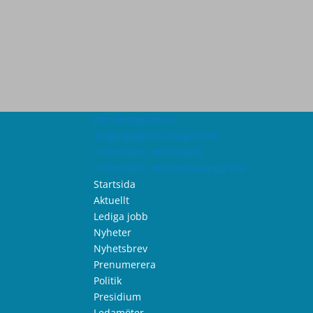
Om webbplatsen
Tillgänglighetsredogörelse
Information om cookies
Information om personuppgifter
Startsida
Aktuellt
Lediga jobb
Nyheter
Nyhetsbrev
Prenumerera
Politik
Presidium
Ledamöter