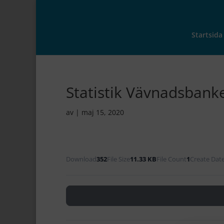
Startsida
Statistik Vävnadsban
av
|
maj 15, 2020
Download
352
File Size
11.33 KB
File Count
1
Create Dat