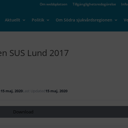
Om webbplatsen
Tillgänglighetsredogörelse
Inf
Aktuellt
Politik
Om Södra sjukvårdsregionen
V
ken SUS Lund 2017
e
15 maj, 2020
Last Updated
15 maj, 2020
Download