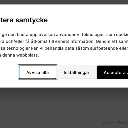
tera samtycke
t ge den bästa upplevelsen använder vi teknologier som cooki
gra och/eller få åtkomst till enhetsinformation. Genom att sa
essa teknologier kan vi behandla data såsom surfbeteende elle
stik Vävnadsbanken
å denna webbplats.
Avvisa alla
Inställningar
Acceptera a
Updated 15 maj