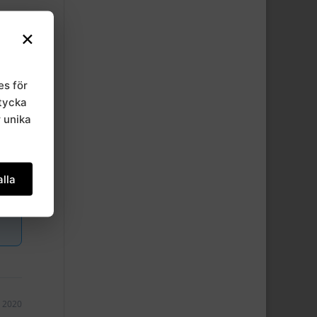
×
es för
mtycka
r unika
lla
, 2020