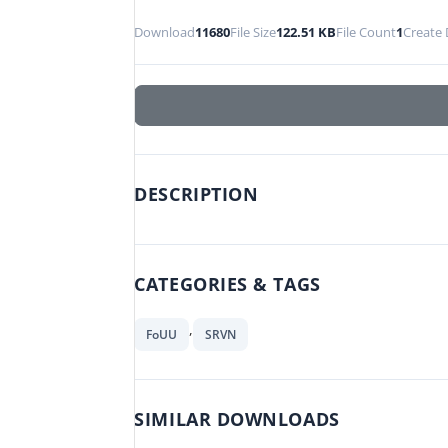
Download
11680
File Size
122.51 KB
File Count
1
Create 
DESCRIPTION
CATEGORIES & TAGS
,
FoUU
SRVN
SIMILAR DOWNLOADS