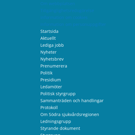
Om webbplatsen
Tillgänglighetsredogörelse
Information om cookies
Information om personuppgifter
Startsida
Aktuellt
Lediga jobb
Nyheter
Nyhetsbrev
Prenumerera
Politik
Presidium
Ledamöter
Politisk styrgrupp
Sammanträden och handlingar
Protokoll
Om Södra sjukvårdsregionen
Ledningsgrupp
Styrande dokument