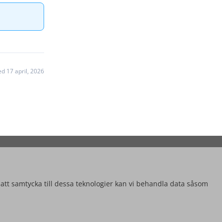
d 17 april, 2026
 att samtycka till dessa teknologier kan vi behandla data såsom