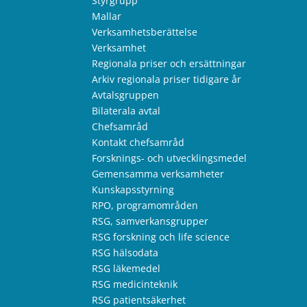
Styrgrupp
Mallar
Verksamhetsberättelse
Verksamhet
Regionala priser och ersättningar
Arkiv regionala priser tidigare år
Avtalsgruppen
Bilaterala avtal
Chefsamråd
Kontakt chefsamråd
Forsknings- och utvecklingsmedel
Gemensamma verksamheter
Kunskapsstyrning
RPO, programområden
RSG, samverkansgrupper
RSG forskning och life science
RSG hälsodata
RSG läkemedel
RSG medicinteknik
RSG patientsäkerhet