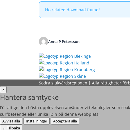
No related download found!
Anna P Petersson
Södra sjukvårdsregionen | Alla rättigheter för
×
Hantera samtycke
För att ge den bästa upplevelsen använder vi teknologier som cooki
surfbeteende eller unika ID:n på denna webbplats.
Avvisa alla
Inställningar
Acceptera alla
←
Tillbaka