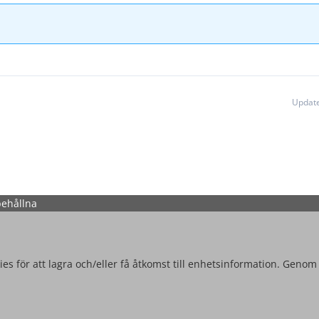
Update
behållna
es för att lagra och/eller få åtkomst till enhetsinformation. Genom