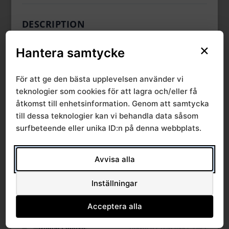
DESCRIPTION
×
Hantera samtycke
CATEGORIES & TAGS
För att ge den bästa upplevelsen använder vi
teknologier som cookies för att lagra och/eller få
,
AMM
Faktablad
åtkomst till enhetsinformation. Genom att samtycka
till dessa teknologier kan vi behandla data såsom
surfbeteende eller unika ID:n på denna webbplats.
SIMILAR DOWNLOADS
Avvisa alla
No related download found!
Inställningar
Acceptera alla
Dijana Popovic
Updated 2 november, 2021