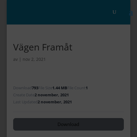
Vägen Framåt
av
|
nov 2, 2021
Download
793
File Size
1.44 MB
File Count
1
Create Date
2 november, 2021
Last Updated
2 november, 2021
Download