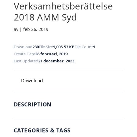
Verksamhetsberättelse
2018 AMM Syd
av
|
feb 26, 2019
Download
230
File Size
1,005.53 KB
File Count
1
Create Date
26 februari, 2019
Last Updated
21 december, 2023
Download
DESCRIPTION
CATEGORIES & TAGS