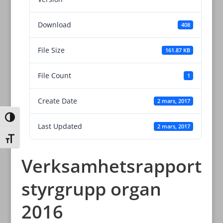
Download
408
File Size
161.87 KB
File Count
1
Create Date
2 mars, 2017
Slå på/av hög kontrast
Last Updated
2 mars, 2017
Slå på/av textstorlek
Verksamhetsrapport
styrgrupp organ
2016