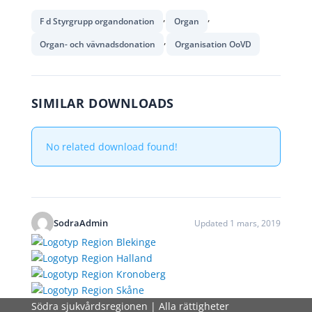
,
,
F d Styrgrupp organdonation
Organ
,
Organ- och vävnadsdonation
Organisation OoVD
SIMILAR DOWNLOADS
No related download found!
SodraAdmin
Updated 1 mars, 2019
Södra sjukvårdsregionen | Alla rättigheter