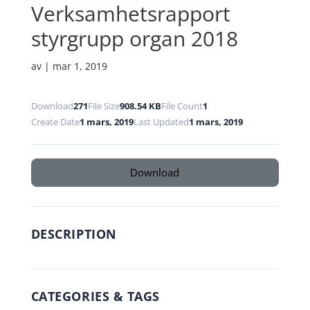
Verksamhetsrapport
styrgrupp organ 2018
av
|
mar 1, 2019
Download
271
File Size
908.54 KB
File Count
1
Create Date
1 mars, 2019
Last Updated
1 mars, 2019
Download
DESCRIPTION
CATEGORIES & TAGS