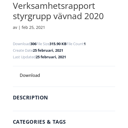
Verksamhetsrapport
styrgrupp vävnad 2020
av
|
feb 25, 2021
Download
306
File Size
315.90 KB
File Count
1
Create Date
25 februari, 2021
Last Updated
25 februari, 2021
Download
DESCRIPTION
CATEGORIES & TAGS