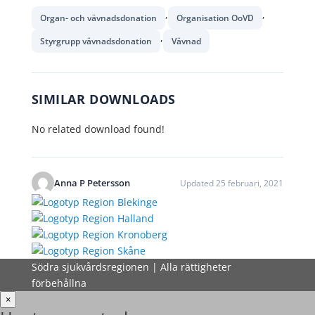
,
,
Organ- och vävnadsdonation
Organisation OoVD
,
Styrgrupp vävnadsdonation
Vävnad
SIMILAR DOWNLOADS
No related download found!
Anna P Petersson
Updated 25 februari, 2021
Södra sjukvårdsregionen | Alla rättigheter
förbehållna
×