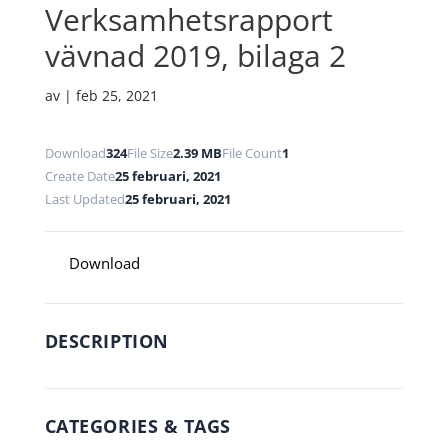
Verksamhetsrapport
vävnad 2019, bilaga 2
av
|
feb 25, 2021
Download
324
File Size
2.39 MB
File Count
1
Create Date
25 februari, 2021
Last Updated
25 februari, 2021
Download
DESCRIPTION
CATEGORIES & TAGS