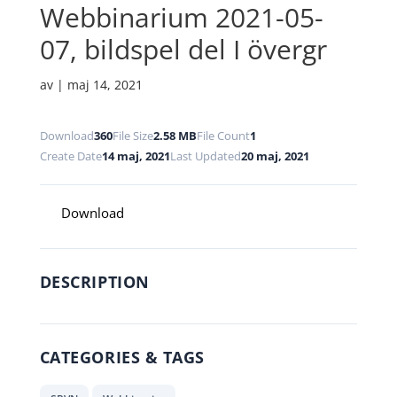
Webbinarium 2021-05-
07, bildspel del I övergr
av
|
maj 14, 2021
Download
360
File Size
2.58 MB
File Count
1
Create Date
14 maj, 2021
Last Updated
20 maj, 2021
Download
DESCRIPTION
CATEGORIES & TAGS
,