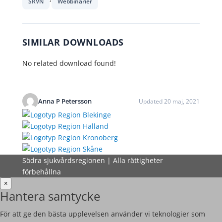
SRVN
Webbinarier
SIMILAR DOWNLOADS
No related download found!
Anna P Petersson
Updated 20 maj, 2021
Södra sjukvårdsregionen | Alla rättigheter
förbehållna
×
Hantera samtycke
För att ge den bästa upplevelsen använder vi teknologier som