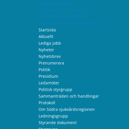
Om webbplatsen
Tillgänglighetsredogörelse
Information om cookies
Information om personuppgifter
Startsida
Aktuellt
Lediga jobb
Nyheter
Nyhetsbrev
Prenumerera
Politik
Presidium
Ledamöter
Politisk styrgrupp
Sammanträden och handlingar
Protokoll
Om Södra sjukvårdsregionen
Ledningsgrupp
Styrande dokument