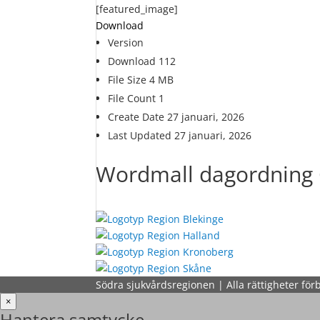
[featured_image]
Download
Version
Download
112
File Size
4 MB
File Count
1
Create Date
27 januari, 2026
Last Updated
27 januari, 2026
Wordmall dagordning
Södra sjukvårdsregionen | Alla rättigheter för
×
Hantera samtycke