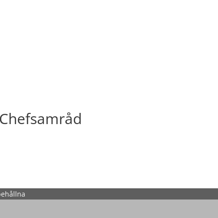
 Chefsamråd
behållna