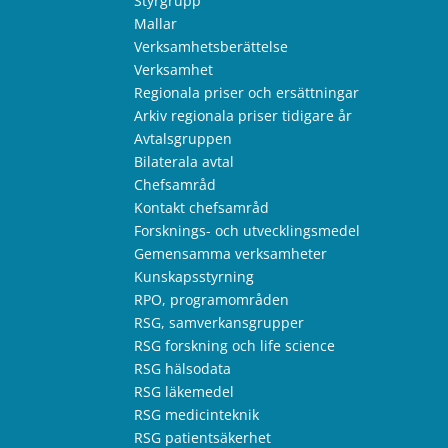
Styrgrupp
Mallar
Verksamhetsberättelse
Verksamhet
Regionala priser och ersättningar
Arkiv regionala priser tidigare år
Avtalsgruppen
Bilaterala avtal
Chefsamråd
Kontakt chefsamråd
Forsknings- och utvecklingsmedel
Gemensamma verksamheter
Kunskapsstyrning
RPO, programområden
RSG, samverkansgrupper
RSG forskning och life science
RSG hälsodata
RSG läkemedel
RSG medicinteknik
RSG patientsäkerhet