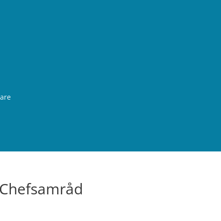
rare
 Chefsamråd