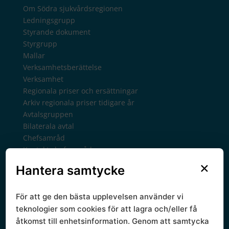
Om Södra sjukvårdsregionen
Ledningsgrupp
Styrande dokument
Styrgrupp
Mallar
Verksamhetsberättelse
Verksamhet
Regionala priser och ersättningar
Arkiv regionala priser tidigare år
Avtalsgruppen
Bilaterala avtal
Chefsamråd
Kontakt chefsamråd
Forsknings- och utvecklingsmedel
×
Hantera samtycke
Gemensamma verksamheter
Kunskapsstyrning
För att ge den bästa upplevelsen använder vi
RPO, programområden
RSG, samverkansgrupper
teknologier som cookies för att lagra och/eller få
RSG forskning och life science
åtkomst till enhetsinformation. Genom att samtycka