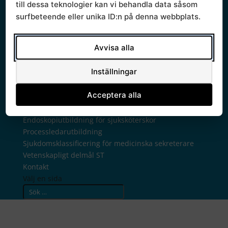
RSG hälsodata
till dessa teknologier kan vi behandla data såsom
RSG läkemedel
surfbeteende eller unika ID:n på denna webbplats.
RSG medicinteknik
RSG patientsäkerhet
Avvisa alla
RSG stöd för utveckling
Nationell högspecialiserad vård
Inställningar
Samarbete för bättre vård
Projekt
Acceptera alla
Råd och arbetsgrupper
Utbildning
Endoskopiutbildning för sjuksköterskor
Processledarutbildning
Sjukdomsklassificering för medicinska sekreterare
Vetenskapligt delmål ST
Kontakt
Välj en sida