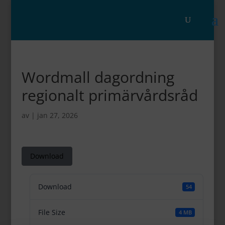
Wordmall dagordning
regionalt primärvårdsråd
av
|
jan 27, 2026
Download
Download
54
File Size
4 MB