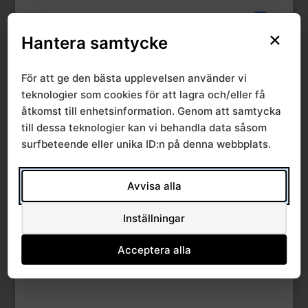
File Count
1
×
Hantera samtycke
Create Date
27 januari, 2026
För att ge den bästa upplevelsen använder vi
Last Updated
28 januari, 2026
teknologier som cookies för att lagra och/eller få
åtkomst till enhetsinformation. Genom att samtycka
till dessa teknologier kan vi behandla data såsom
Wordmall
surfbeteende eller unika ID:n på denna webbplats.
dagordning
Avvisa alla
regionalt
Inställningar
primärvårdsråd
Acceptera alla