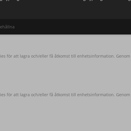
behållna
es för att lagra och/eller få åtkomst till enhetsinformation. Genom
es för att lagra och/eller få åtkomst till enhetsinformation. Genom