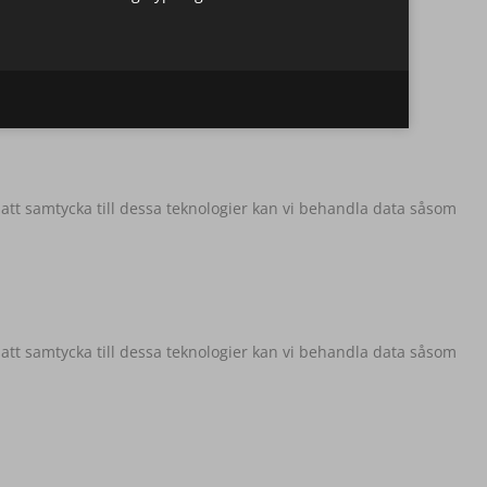
 att samtycka till dessa teknologier kan vi behandla data såsom
 att samtycka till dessa teknologier kan vi behandla data såsom