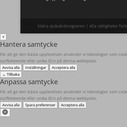
Södra sjukvårdsregionen | Alla rättigheter för
×
Hantera samtycke
För att ge den bästa upplevelsen använder vi teknologier som cooki
surfbeteende eller unika ID:n på denna webbplats.
Avvisa alla
Inställningar
Acceptera alla
←
Tillbaka
Anpassa samtycke
För att ge den bästa upplevelsen använder vi teknologier som cooki
surfbeteende eller unika ID:n på denna webbplats.
Avvisa alla
Spara preferenser
Acceptera alla