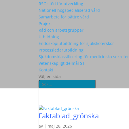
RSG stöd för utveckling
Nationell högspecialiserad vård
Samarbete för bättre vård
Projekt
Råd och arbetsgrupper
Utbildning
Endoskopiutbildning för sjuksköterskor
Processledarutbildning
Sjukdomsklassificering för medicinska sekrete
Vetenskapligt delmål ST
Kontakt
Välj en sida
Faktablad_grönska
av
|
maj 28, 2026