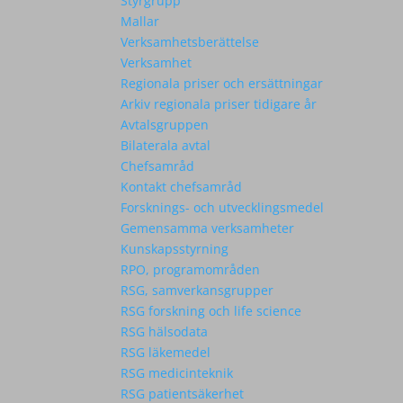
Styrgrupp
Mallar
Verksamhetsberättelse
Verksamhet
Regionala priser och ersättningar
Arkiv regionala priser tidigare år
Avtalsgruppen
Bilaterala avtal
Chefsamråd
Kontakt chefsamråd
Forsknings- och utvecklingsmedel
Gemensamma verksamheter
Kunskapsstyrning
RPO, programområden
RSG, samverkansgrupper
RSG forskning och life science
RSG hälsodata
RSG läkemedel
RSG medicinteknik
RSG patientsäkerhet