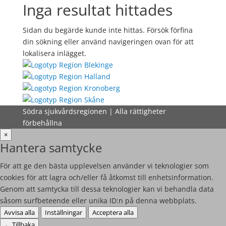
Inga resultat hittades
Sidan du begärde kunde inte hittas. Försök förfina
din sökning eller använd navigeringen ovan för att
lokalisera inlägget.
Södra sjukvårdsregionen | Alla rättigheter
förbehållna
×
Hantera samtycke
För att ge den bästa upplevelsen använder vi teknologier som
cookies för att lagra och/eller få åtkomst till enhetsinformation.
Genom att samtycka till dessa teknologier kan vi behandla data
såsom surfbeteende eller unika ID:n på denna webbplats.
Avvisa alla
Inställningar
Acceptera alla
←
Tillbaka