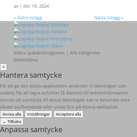
av
|
dec 19, 2024
« Äldre inlägg
Nästa Inlägg »
Södra sjukvårdsregionen | Alla rättigheter
förbehållna
×
Hantera samtycke
För att ge den bästa upplevelsen använder vi teknologier som
cookies för att lagra och/eller få åtkomst till enhetsinformation.
Genom att samtycka till dessa teknologier kan vi behandla data
såsom surfbeteende eller unika ID:n på denna webbplats.
Avvisa alla
Inställningar
Acceptera alla
←
Tillbaka
Anpassa samtycke