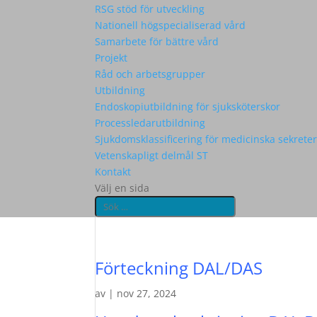
RSG stöd för utveckling
Nationell högspecialiserad vård
Samarbete för bättre vård
Projekt
Råd och arbetsgrupper
Utbildning
Endoskopiutbildning för sjuksköterskor
Processledarutbildning
Sjukdomsklassificering för medicinska sekrete
Vetenskapligt delmål ST
Kontakt
Välj en sida
Förteckning DAL/DAS
av
|
nov 27, 2024