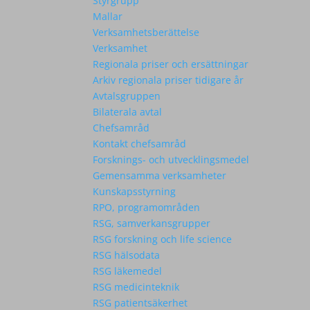
Styrgrupp
Mallar
Verksamhetsberättelse
Verksamhet
Regionala priser och ersättningar
Arkiv regionala priser tidigare år
Avtalsgruppen
Bilaterala avtal
Chefsamråd
Kontakt chefsamråd
Forsknings- och utvecklingsmedel
Gemensamma verksamheter
Kunskapsstyrning
RPO, programområden
RSG, samverkansgrupper
RSG forskning och life science
RSG hälsodata
RSG läkemedel
RSG medicinteknik
RSG patientsäkerhet