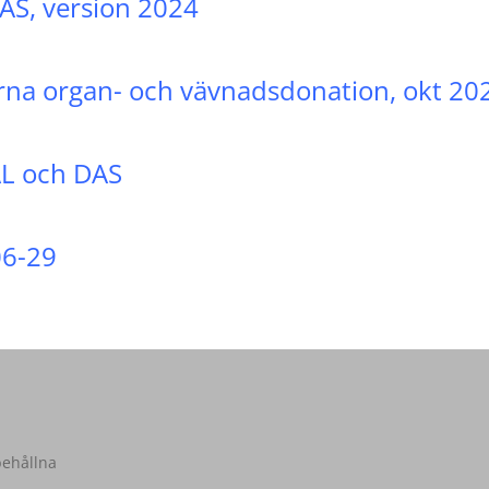
AS, version 2024
rna organ- och vävnadsdonation, okt 20
AL och DAS
06-29
behållna