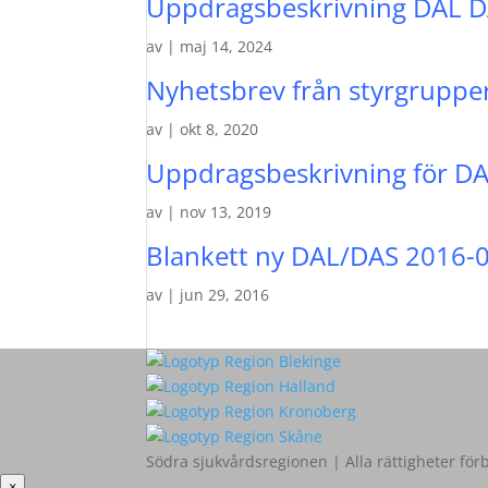
Uppdragsbeskrivning DAL D
av
|
maj 14, 2024
Nyhetsbrev från styrgruppe
av
|
okt 8, 2020
Uppdragsbeskrivning för D
av
|
nov 13, 2019
Blankett ny DAL/DAS 2016-
av
|
jun 29, 2016
Södra sjukvårdsregionen | Alla rättigheter för
×