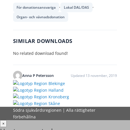
,
,
För donationsansvariga
Lokal DAL/DAS
Organ- och vävnadsdonation
SIMILAR DOWNLOADS
No related download found!
Anna P Petersson
Updated 13 november, 2019
Södra sjukvårdsregionen | Alla rättigheter
förbehållna
×