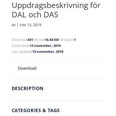
Uppdragsbeskrivning för
DAL och DAS
av
|
nov 13, 2019
Download
431
File Size
16.58 KB
File Count
1
Create Date
13 november, 2019
Last Updated
13 november, 2019
Download
DESCRIPTION
CATEGORIES & TAGS