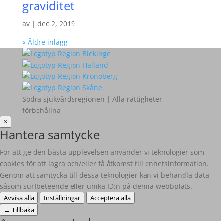
graviditet
av
|
dec 2, 2019
« Äldre inlägg
Södra sjukvårdsregionen | Alla rättigheter
förbehållna
×
Hantera samtycke
För att ge den bästa upplevelsen använder vi teknologier som
cookies för att lagra och/eller få åtkomst till enhetsinformation.
Genom att samtycka till dessa teknologier kan vi behandla data
såsom surfbeteende eller unika ID:n på denna webbplats.
Avvisa alla
Inställningar
Acceptera alla
←
Tillbaka