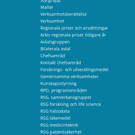
Styrgrupp
Mallar
Verksamhetsberättelse
Verksamhet
Regionala priser och ersättningar
Arkiv regionala priser tidigare år
Avtalsgruppen
Bilaterala avtal
Chefsamråd
Kontakt chefsamråd
Forsknings- och utvecklingsmedel
Gemensamma verksamheter
Kunskapsstyrning
RPO, programområden
RSG, samverkansgrupper
RSG forskning och life science
RSG hälsodata
RSG läkemedel
RSG medicinteknik
RSG patientsäkerhet