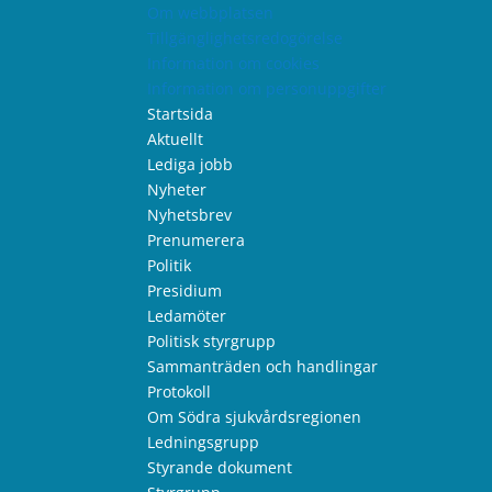
Om webbplatsen
Tillgänglighetsredogörelse
Information om cookies
Information om personuppgifter
Startsida
Aktuellt
Lediga jobb
Nyheter
Nyhetsbrev
Prenumerera
Politik
Presidium
Ledamöter
Politisk styrgrupp
Sammanträden och handlingar
Protokoll
Om Södra sjukvårdsregionen
Ledningsgrupp
Styrande dokument