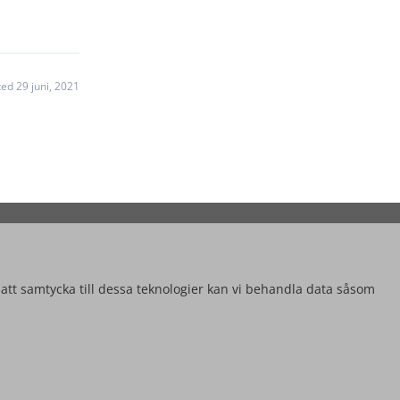
ed 29 juni, 2021
 att samtycka till dessa teknologier kan vi behandla data såsom