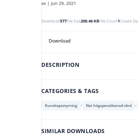
av
|
jun 29, 2021
Download
577
File Size
200.46 KB
File Count
1
Create Da
Download
DESCRIPTION
CATEGORIES & TAGS
,
,
Kunskapsstyrning
Nat högspecialiserad vård
SIMILAR DOWNLOADS