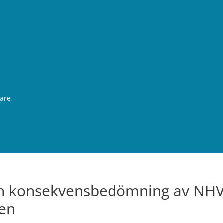
rare
och konsekvensbedömning av NHV
nen