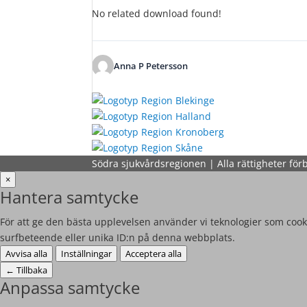
No related download found!
Anna P Petersson
Södra sjukvårdsregionen | Alla rättigheter för
×
Hantera samtycke
För att ge den bästa upplevelsen använder vi teknologier som cooki
surfbeteende eller unika ID:n på denna webbplats.
Avvisa alla
Inställningar
Acceptera alla
←
Tillbaka
Anpassa samtycke