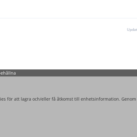
Updat
behållna
es för att lagra och/eller få åtkomst till enhetsinformation. Genom