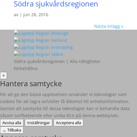
Södra sjukvårdsregionen
av
|
jun 28, 2016
Nästa Inlägg »
Södra sjukvårdsregionen | Alla rättigheter
förbehållna
×
Hantera samtycke
För att ge den bästa upplevelsen använder vi teknologier som
cookies för att lagra och/eller få åtkomst till enhetsinformation.
Genom att samtycka till dessa teknologier kan vi behandla data
såsom surfbeteende eller unika ID:n på denna webbplats.
Avvisa alla
Inställningar
Acceptera alla
←
Tillbaka