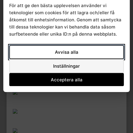
RPO barns och ungdomars
För att ge den bästa upplevelsen använder vi
hälsa 2023-03-17
teknologier som cookies för att lagra och/eller få
åtkomst till enhetsinformation. Genom att samtycka
av
|
apr 5, 2023
till dessa teknologier kan vi behandla data såsom
RPO barns och ungdomars
surfbeteende eller unika ID:n på denna webbplats.
hälsa 2023-01-19
Avvisa alla
av
|
apr 4, 2023
« Äldre inlägg
Inställningar
Acceptera alla