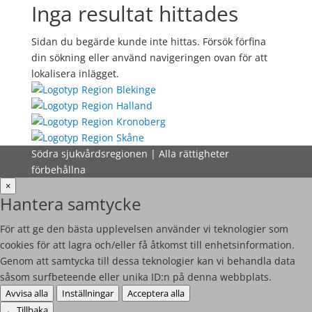
Inga resultat hittades
Sidan du begärde kunde inte hittas. Försök förfina
din sökning eller använd navigeringen ovan för att
lokalisera inlägget.
Södra sjukvårdsregionen | Alla rättigheter
förbehållna
×
Hantera samtycke
För att ge den bästa upplevelsen använder vi teknologier som
cookies för att lagra och/eller få åtkomst till enhetsinformation.
Genom att samtycka till dessa teknologier kan vi behandla data
såsom surfbeteende eller unika ID:n på denna webbplats.
Avvisa alla
Inställningar
Acceptera alla
←
Tillbaka