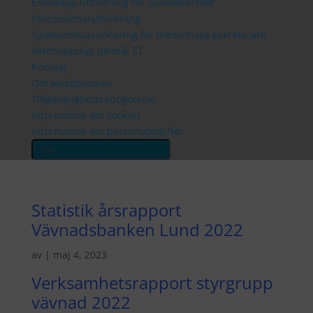
Endoskopiutbildning för sjuksköterskor
Processledarutbildning
Sjukdomsklassificering för medicinska sekreterare
Vetenskapligt delmål ST
Kontakt
Om webbplatsen
Tillgänglighetsredogörelse
Information om cookies
Information om personuppgifter
Search
Statistik årsrapport
Vävnadsbanken Lund 2022
av
|
maj 4, 2023
Verksamhetsrapport styrgrupp
vävnad 2022