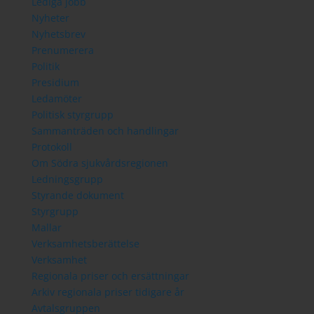
Lediga jobb
Nyheter
Nyhetsbrev
Prenumerera
Politik
Presidium
Ledamöter
Politisk styrgrupp
Sammanträden och handlingar
Protokoll
Om Södra sjukvårdsregionen
Ledningsgrupp
Styrande dokument
Styrgrupp
Mallar
Verksamhetsberättelse
Verksamhet
Regionala priser och ersättningar
Arkiv regionala priser tidigare år
Avtalsgruppen