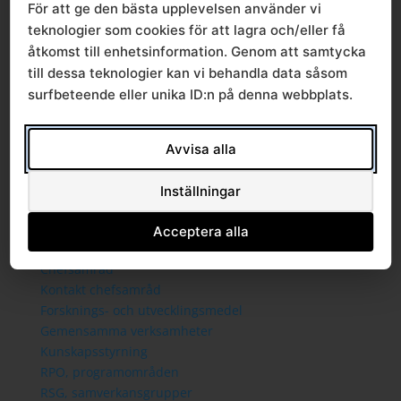
Sammanträden och handlingar
För att ge den bästa upplevelsen använder vi
Protokoll
teknologier som cookies för att lagra och/eller få
Om Södra sjukvårdsregionen
åtkomst till enhetsinformation. Genom att samtycka
Ledningsgrupp
till dessa teknologier kan vi behandla data såsom
Styrande dokument
surfbeteende eller unika ID:n på denna webbplats.
Styrgrupp
Mallar
Verksamhetsberättelse
Avvisa alla
Verksamhet
Regionala priser och ersättningar
Inställningar
Arkiv regionala priser tidigare år
Avtalsgruppen
Acceptera alla
Bilaterala avtal
Chefsamråd
Kontakt chefsamråd
Forsknings- och utvecklingsmedel
Gemensamma verksamheter
Kunskapsstyrning
RPO, programområden
RSG, samverkansgrupper