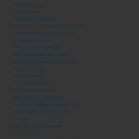
Bilaterala avtal
Chefsamråd
Kontakt chefsamråd
Forsknings- och utvecklingsmedel
Gemensamma verksamheter
Kunskapsstyrning
RPO, programområden
RSG, samverkansgrupper
RSG forskning och life science
RSG hälsodata
RSG läkemedel
RSG medicinteknik
RSG patientsäkerhet
RSG stöd för utveckling
Nationell högspecialiserad vård
Samarbete för bättre vård
Projekt
Råd och arbetsgrupper
Utbildning