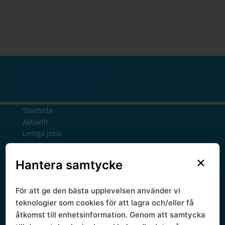
Om webbplatsen
Tillgänglighetsredogörelse
Information om cookies
Information om personuppgifter
Startsida
Aktuellt
Lediga jobb
Nyheter
Nyhetsbrev
×
Hantera samtycke
Prenumerera
Politik
För att ge den bästa upplevelsen använder vi
Presidium
teknologier som cookies för att lagra och/eller få
Ledamöter
Politisk styrgrupp
åtkomst till enhetsinformation. Genom att samtycka