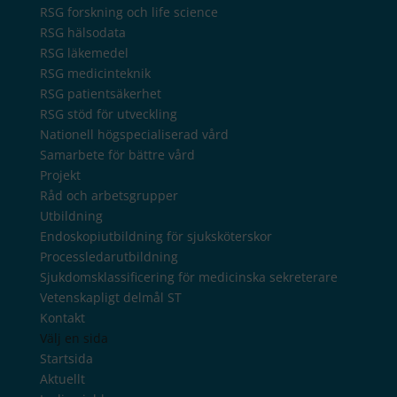
RSG forskning och life science
RSG hälsodata
RSG läkemedel
RSG medicinteknik
RSG patientsäkerhet
RSG stöd för utveckling
Nationell högspecialiserad vård
Samarbete för bättre vård
Projekt
Råd och arbetsgrupper
Utbildning
Endoskopiutbildning för sjuksköterskor
Processledarutbildning
Sjukdomsklassificering för medicinska sekreterare
Vetenskapligt delmål ST
Kontakt
Välj en sida
Startsida
Aktuellt