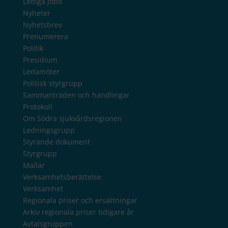
Lediga jobb
Nyheter
Nyhetsbrev
Prenumerera
Politik
Presidium
Ledamöter
Politisk styrgrupp
Sammanträden och handlingar
Protokoll
Om Södra sjukvårdsregionen
Ledningsgrupp
Styrande dokument
Styrgrupp
Mallar
Verksamhetsberättelse
Verksamhet
Regionala priser och ersättningar
Arkiv regionala priser tidigare år
Avtalsgruppen