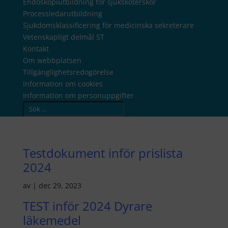
Endoskopiutbildning för sjuksköterskor
Processledarutbildning
Sjukdomsklassificering för medicinska sekreterare
Vetenskapligt delmål ST
Kontakt
Om webbplatsen
Tillgänglighetsredogörelse
Information om cookies
Information om personuppgifter
Testdokument inför prislista
2024
av
|
dec 29, 2023
TEST inför 2024 Dyrare
läkemedel