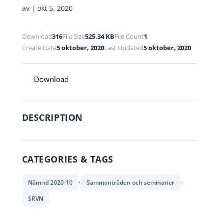
av
|
okt 5, 2020
Download
316
File Size
525.34 KB
File Count
1
Create Date
5 oktober, 2020
Last Updated
5 oktober, 2020
Download
DESCRIPTION
CATEGORIES & TAGS
,
,
Nämnd 2020-10
Sammanträden och seminarier
SRVN