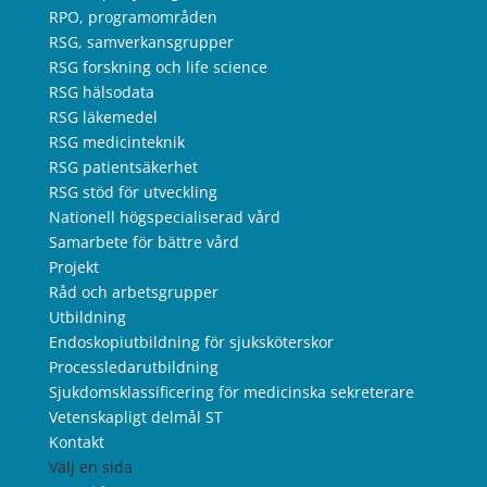
RPO, programområden
RSG, samverkansgrupper
RSG forskning och life science
RSG hälsodata
RSG läkemedel
RSG medicinteknik
RSG patientsäkerhet
RSG stöd för utveckling
Nationell högspecialiserad vård
Samarbete för bättre vård
Projekt
Råd och arbetsgrupper
Utbildning
Endoskopiutbildning för sjuksköterskor
Processledarutbildning
Sjukdomsklassificering för medicinska sekreterare
Vetenskapligt delmål ST
Kontakt
Välj en sida