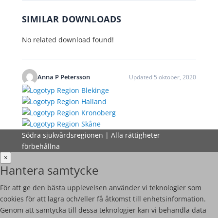
SIMILAR DOWNLOADS
No related download found!
Anna P Petersson
Updated 5 oktober, 2020
Södra sjukvårdsregionen | Alla rättigheter
förbehållna
×
Hantera samtycke
För att ge den bästa upplevelsen använder vi teknologier som
cookies för att lagra och/eller få åtkomst till enhetsinformation.
Genom att samtycka till dessa teknologier kan vi behandla data