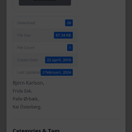
Download
26
File Size
87.34 KB
File Count
1
Create Date
22 april, 2016
Last Updated
2 februari, 2024
Björn Karlson,
Frida Eek,
Palle Ørbæk,
Kai Österberg.
Categories & Tags