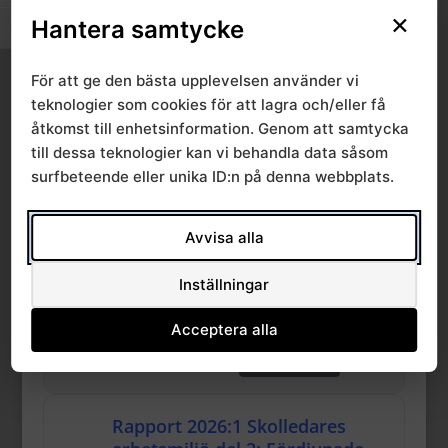
Miljöhälsorapport Skåne
×
Hantera samtycke
Blekinge Kronoberg 2025
Slå på/av textstorlek
549.50 KB
595 Downloads
För att ge den bästa upplevelsen använder vi
teknologier som cookies för att lagra och/eller få
27 februari, 2026
Download
åtkomst till enhetsinformation. Genom att samtycka
till dessa teknologier kan vi behandla data såsom
surfbeteende eller unika ID:n på denna webbplats.
Rapport 2026:2 Hand-
armvibrationer från
Avvisa alla
användning av slägga vid
kranbygge
Inställningar
549.50 KB
83 Downloads
Acceptera alla
29 januari, 2026
Download
Rapport 2026:1 Skolledares