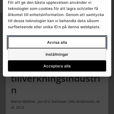
För att ge den bästa upplevelsen använder vi
respirabelt damm
teknologier som cookies för att lagra och/eller få
Slå på/av textstorlek
åtkomst till enhetsinformation. Genom att samtycka
och mangan samt
till dessa teknologier kan vi behandla data såsom
surfbeteende eller unika ID:n på denna webbplats.
förekomst av
luftvägsbesvär hos
Avvisa alla
svetsare i den
Inställningar
svenska
Acceptera alla
tillverkningsindustri
n
Maria Hedmer, Jan-Eric Karlsson, Ulla Andersson, et
al. 2013