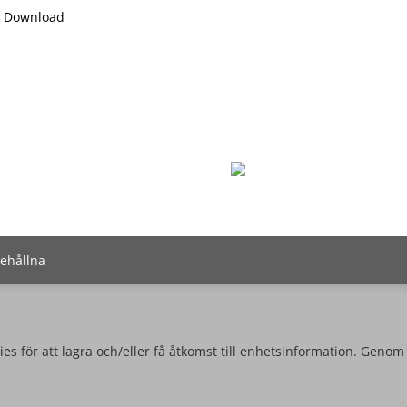
Download
behållna
es för att lagra och/eller få åtkomst till enhetsinformation. Genom