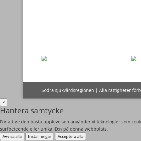
Södra sjukvårdsregionen | Alla rättigheter för
×
Hantera samtycke
För att ge den bästa upplevelsen använder vi teknologier som cooki
surfbeteende eller unika ID:n på denna webbplats.
Avvisa alla
Inställningar
Acceptera alla