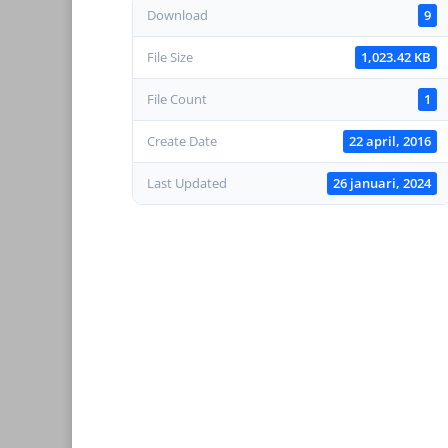
Download
9
File Size
1,023.42 KB
File Count
1
Create Date
22 april, 2016
Last Updated
26 januari, 2024