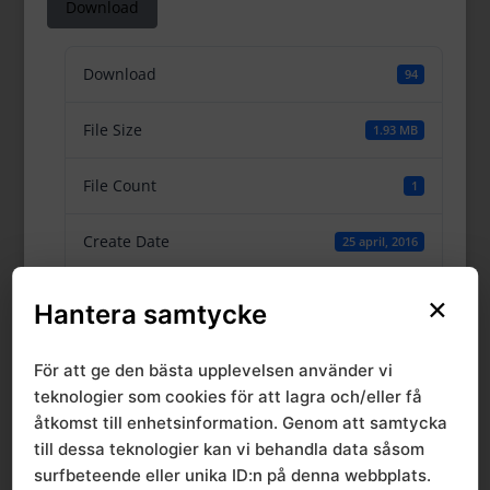
Download
Download
94
File Size
1.93 MB
File Count
1
Create Date
25 april, 2016
Last Updated
×
14 december, 2023
Hantera samtycke
Rapport 9:2016.
För att ge den bästa upplevelsen använder vi
teknologier som cookies för att lagra och/eller få
Hand-
åtkomst till enhetsinformation. Genom att samtycka
till dessa teknologier kan vi behandla data såsom
armvibrationer och
surfbeteende eller unika ID:n på denna webbplats.